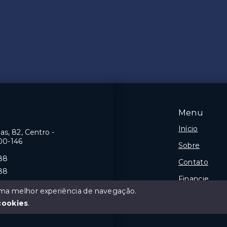
Menu
Início
as, 82, Centro -
00-146
Sobre
88
Contato
88
Financie
 uma melhor experiência de navegação.
Negocie seu
cookies
.