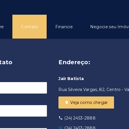
re
Contato
Financie
Negocie seu Imóv
tato
Endereço:
Jair Batista
Rua Silveira Vargas, 82, Centro - 
Veja como chegar
(24) 2453-2888
(24) 2453-2888