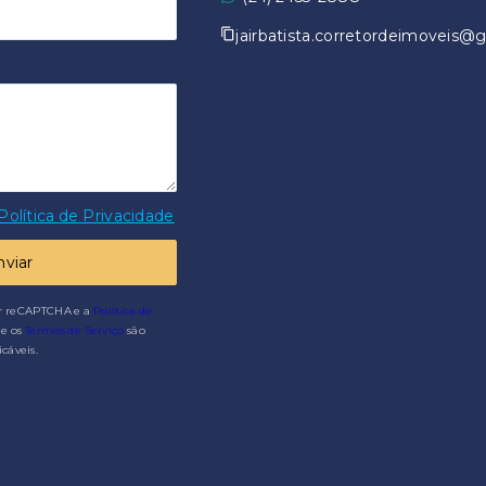
jairbatista.corretordeimoveis@
Política de Privacidade
nviar
or reCAPTCHA e a
Política de
e os
Termos de Serviço
são
icáveis.