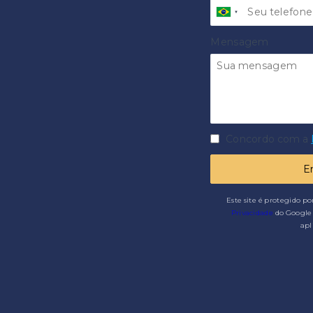
Mensagem
Concordo com a
E
Este site é protegido p
Privacidade
do Google 
apl