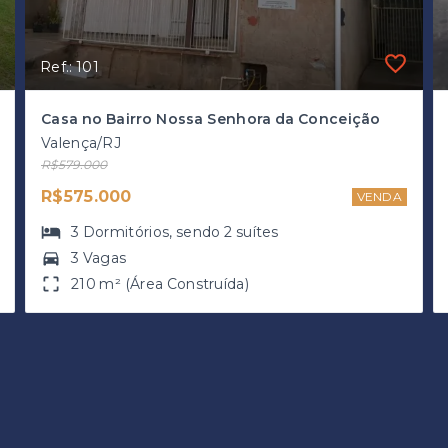
Ref.: 101
Casa no Bairro Nossa Senhora da Conceição
Valença/RJ
R$579.000
R$575.000
VENDA
3
Dormitórios
, sendo
2
suítes
3 Vagas
210 m² (Área Construída)