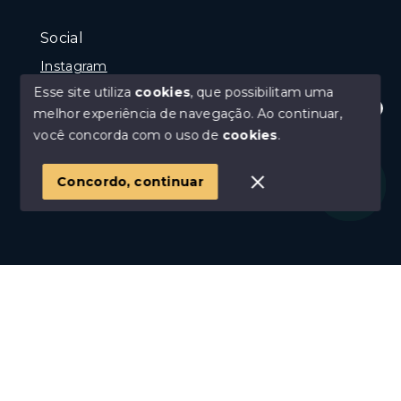
Social
Instagram
Esse site utiliza
cookies
, que possibilitam uma
melhor experiência de navegação.
Ao continuar,
Olá! Estamos disponíveis para te ajudar.
você concorda com o uso de
cookies
.
© Copyright 2026 - Jair Batista - Todos os direitos
reservados
Concordo, continuar
SITE PARA IMOBILIARIA
Início
Histórico
Favoritos